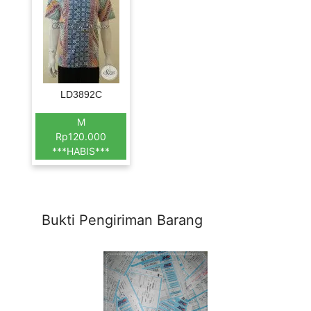
LD3892C
M
Rp120.000
***HABIS***
Bukti Pengiriman Barang