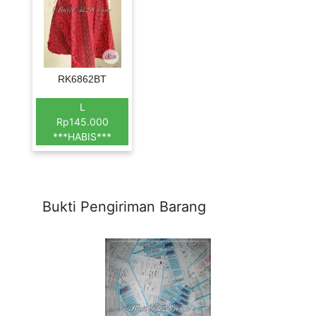
RK6862BT
L
Rp145.000
***HABIS***
Bukti Pengiriman Barang