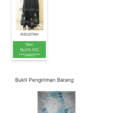
R3510TMX
Maxi
Rp225.000
***HABIS***
Bukti Pengiriman Barang