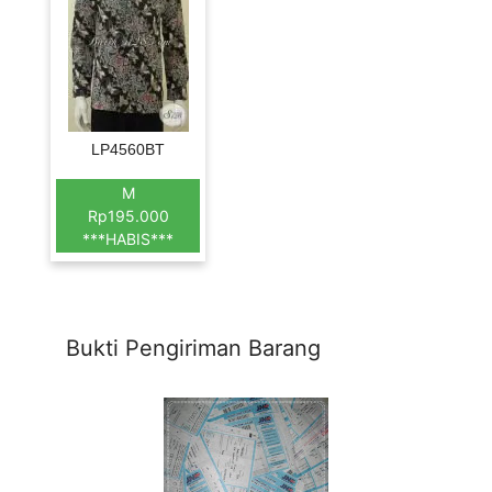
LP4560BT
M
Rp195.000
***HABIS***
Bukti Pengiriman Barang