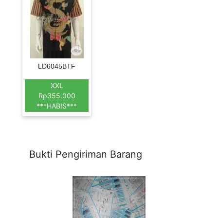
LD6045BTF
XXL
Rp355.000
***HABIS***
Bukti Pengiriman Barang