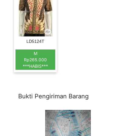
LD5124T
M
Rp265.000
***HABIS***
Bukti Pengiriman Barang