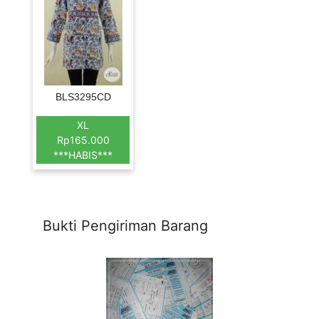
BLS3295CD
XL
Rp165.000
***HABIS***
Bukti Pengiriman Barang