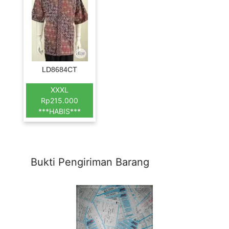
LD8684CT
XXXL
Rp215.000
***HABIS***
Bukti Pengiriman Barang