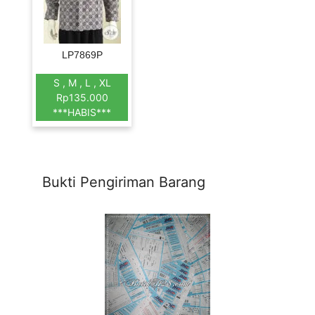
LP7869P
S , M , L , XL
Rp135.000
***HABIS***
Bukti Pengiriman Barang