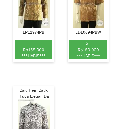
LP12974PB
LD10694PBW
L
XL
Rp158.000
Rp150.000
***HABIS***
***HABIS***
Baju Hem Batik
Halus Elegan Da