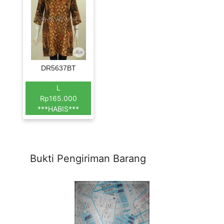
DR5637BT
L
Rp165.000
***HABIS***
Bukti Pengiriman Barang