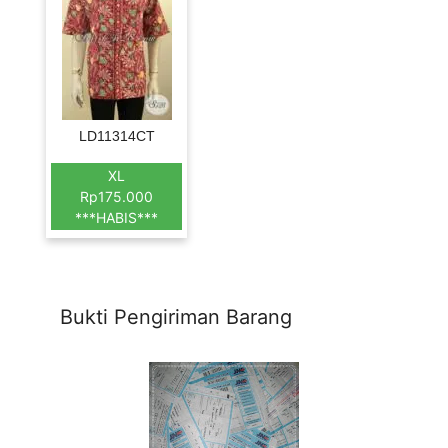
LD11314CT
XL
Rp175.000
***HABIS***
Bukti Pengiriman Barang