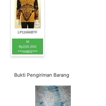
LP11666BTF
M
Rp235.000
***HABIS***
Bukti Pengiriman Barang