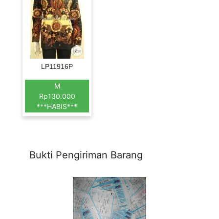
LP11916P
M
Rp130.000
***HABIS***
Bukti Pengiriman Barang