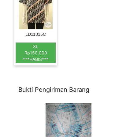
LD11815C
XL
Rp150.000
***HABIS***
Bukti Pengiriman Barang