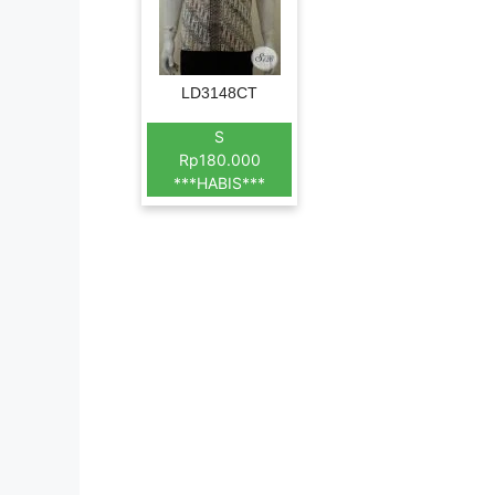
LD3148CT
S
Rp180.000
***HABIS***