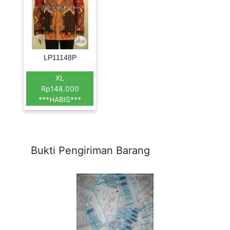
LP11148P
XL
Rp148.000
***HABIS***
Bukti Pengiriman Barang