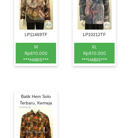
LP11469TF
LP10212TF
M
XL
Rp610.000
Rp610.000
***HABIS***
***HABIS***
Batik Hem Solo
Terbaru, Kemeja