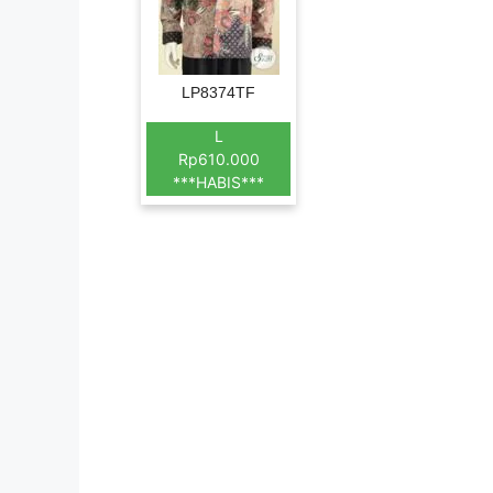
LP8374TF
L
Rp610.000
***HABIS***