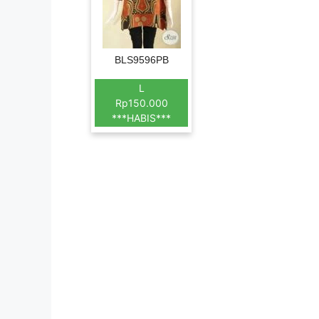
BLS9596PB
L
Rp150.000
***HABIS***