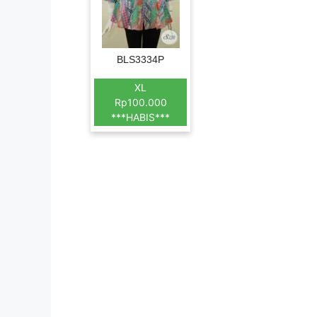
BLS3334P
XL
Rp100.000
***HABIS***