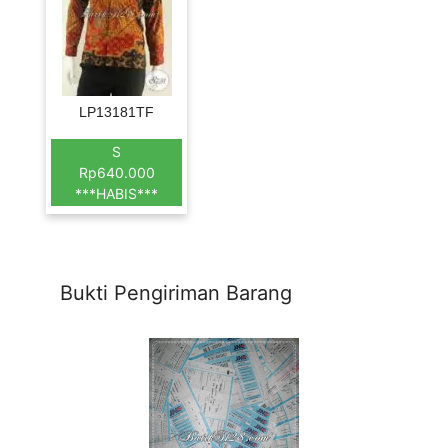
LP13181TF
S
Rp640.000
***HABIS***
Bukti Pengiriman Barang