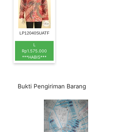
LP12040SUATF
L
Rp1.575.000
***HABIS***
Bukti Pengiriman Barang