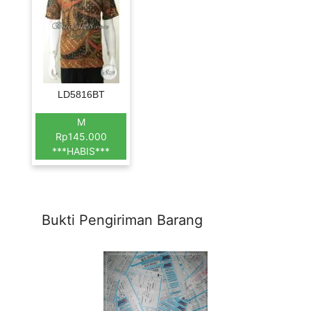
LD5816BT
M
Rp145.000
***HABIS***
Bukti Pengiriman Barang