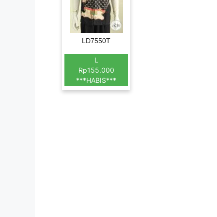
LD7550T
L
Rp155.000
***HABIS***