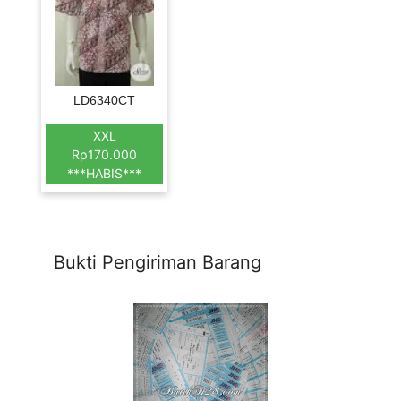
LD6340CT
XXL
Rp170.000
***HABIS***
Bukti Pengiriman Barang