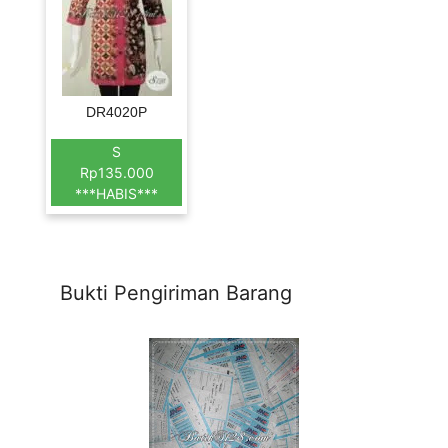
DR4020P
S
Rp135.000
***HABIS***
Bukti Pengiriman Barang