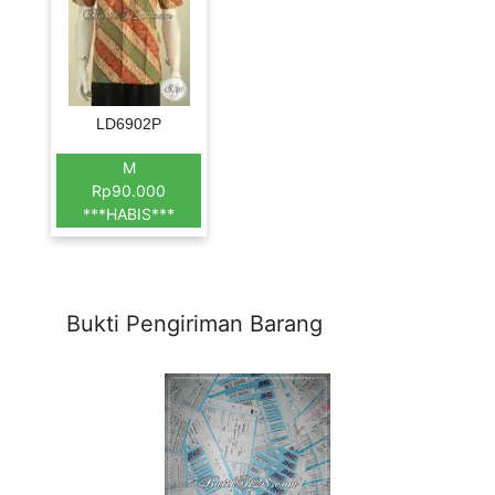
LD6902P
M
Rp90.000
***HABIS***
Bukti Pengiriman Barang