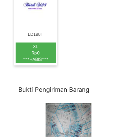
LD198T
XL
Rp0
***HABIS***
Bukti Pengiriman Barang