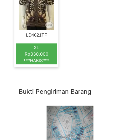
LD4621TF
XL
Rp330.000
***HABIS***
Bukti Pengiriman Barang