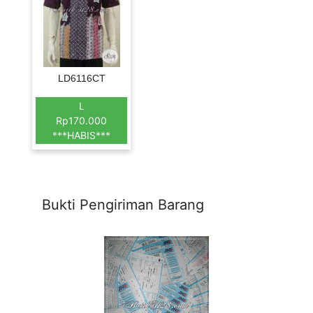
LD6116CT
L
Rp170.000
***HABIS***
Bukti Pengiriman Barang