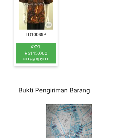
LD10069P
XXXL
Rp145.000
***HABIS***
Bukti Pengiriman Barang