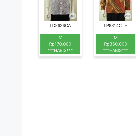
LD8626CA
LP8314CTF
M
M
Rp170.000
Rp360.000
***HABIS***
***HABIS***