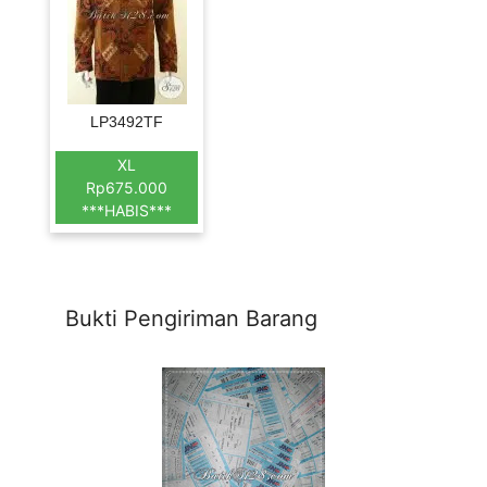
LP3492TF
XL
Rp675.000
***HABIS***
Bukti Pengiriman Barang