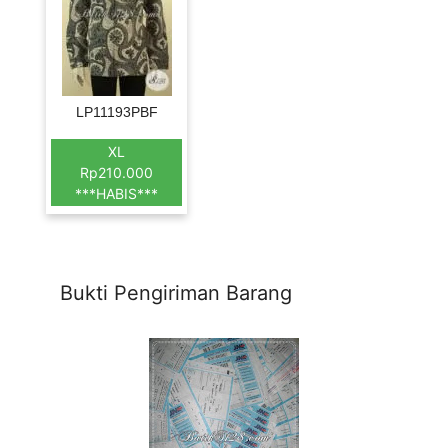
LP11193PBF
XL
Rp210.000
***HABIS***
Bukti Pengiriman Barang