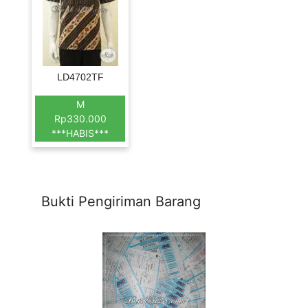
LD4702TF
M
Rp330.000
***HABIS***
Bukti Pengiriman Barang