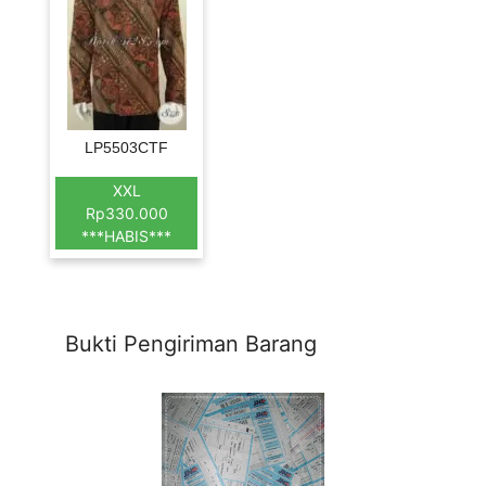
LP5503CTF
XXL
Rp330.000
***HABIS***
Bukti Pengiriman Barang