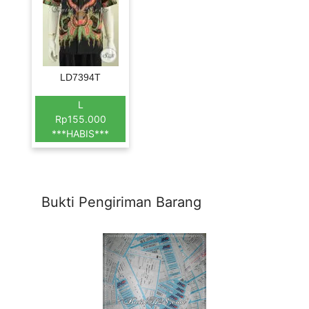
LD7394T
L
Rp155.000
***HABIS***
Bukti Pengiriman Barang