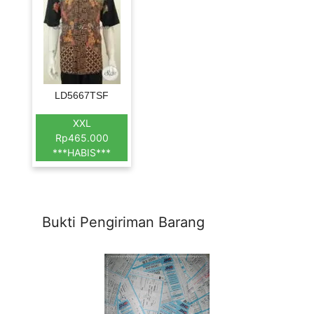
LD5667TSF
XXL
Rp465.000
***HABIS***
Bukti Pengiriman Barang