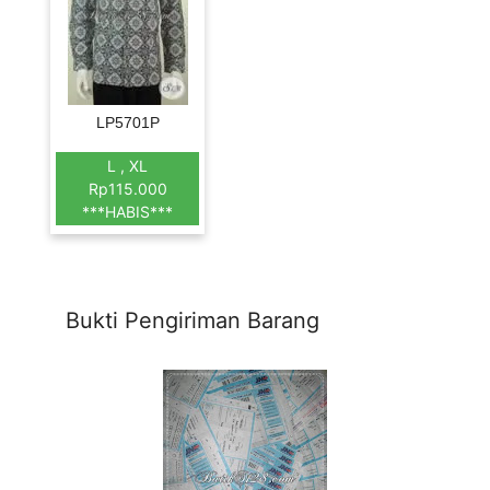
LP5701P
L , XL
Rp115.000
***HABIS***
Bukti Pengiriman Barang