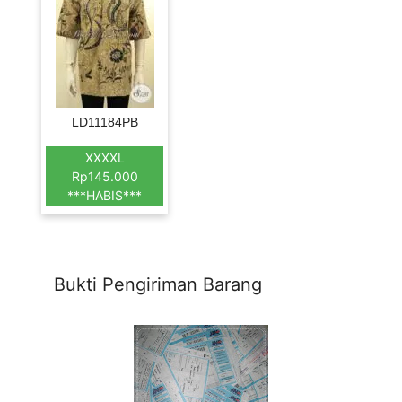
LD11184PB
XXXXL
Rp145.000
***HABIS***
Bukti Pengiriman Barang