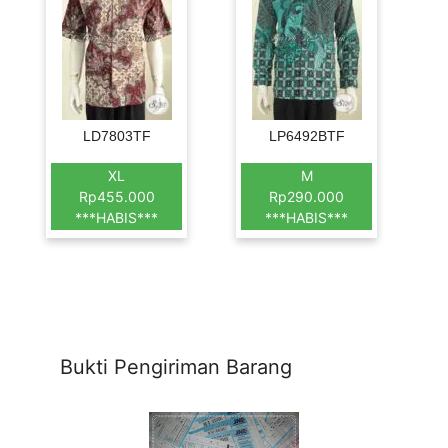
LD7803TF
LP6492BTF
XL
M
Rp455.000
Rp290.000
***HABIS***
***HABIS***
Bukti Pengiriman Barang