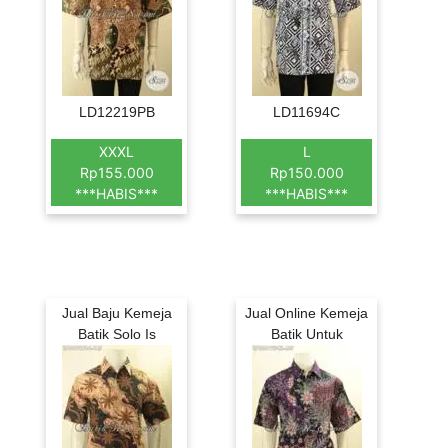
LD12219PB
LD11694C
XXXL
L
Rp155.000
Rp150.000
***HABIS***
***HABIS***
Jual Baju Kemeja
Jual Online Kemeja
Batik Solo Is
Batik Untuk