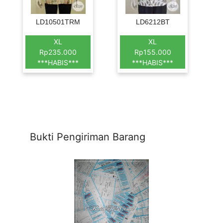
LD10501TRM
LD6212BT
XL
XL
Rp235.000
Rp155.000
***HABIS***
***HABIS***
Bukti Pengiriman Barang