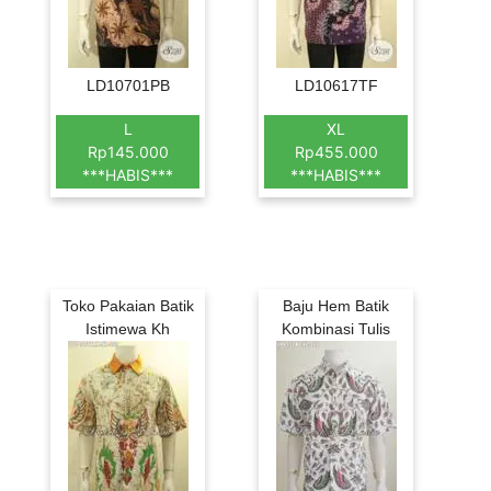
LD10701PB
LD10617TF
L
XL
Rp145.000
Rp455.000
***HABIS***
***HABIS***
Toko Pakaian Batik
Baju Hem Batik
Istimewa Kh
Kombinasi Tulis