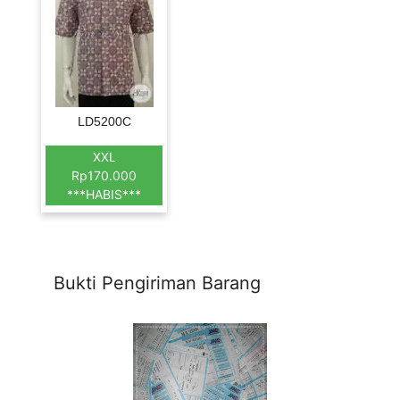
LD5200C
XXL
Rp170.000
***HABIS***
Bukti Pengiriman Barang