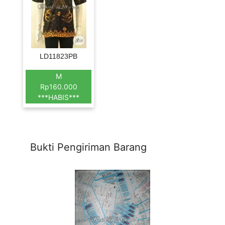
LD11823PB
M
Rp160.000
***HABIS***
Bukti Pengiriman Barang