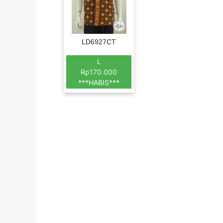
LD6927CT
L
Rp170.000
***HABIS***