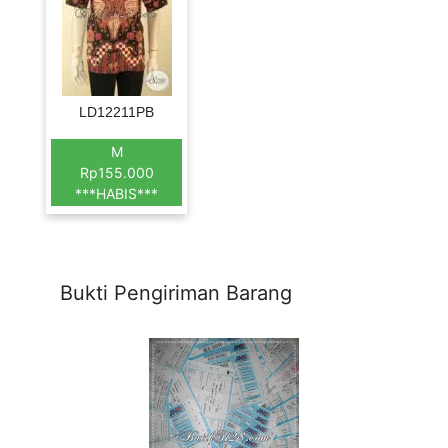
LD12211PB
M
Rp155.000
***HABIS***
Bukti Pengiriman Barang