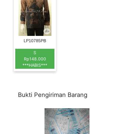
LP10785PB
S
Rp148.000
***HABIS***
Bukti Pengiriman Barang