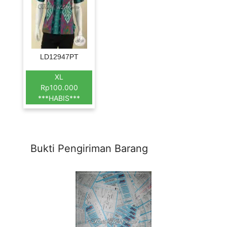
LD12947PT
XL
Rp100.000
***HABIS***
Bukti Pengiriman Barang