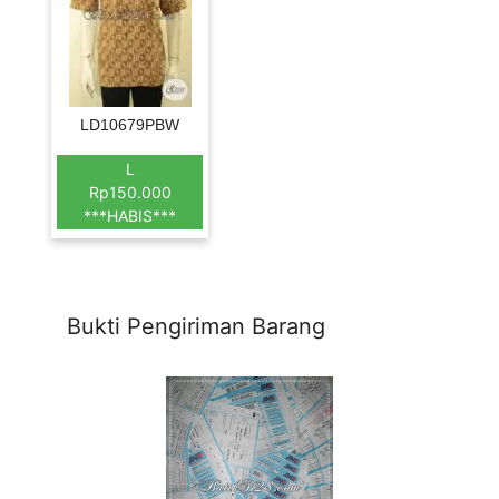
LD10679PBW
L
Rp150.000
***HABIS***
Bukti Pengiriman Barang