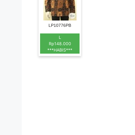
LP10776PB
L
Rp148.000
***HABIS***